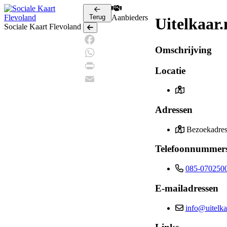
Terug
Aanbieders
Uitelkaar.
Sociale Kaart Flevoland
Terug
Omschrijving
Facebook
WhatsApp
Locatie
Print
Email
Adressen
Bezoekadre
Telefoonnummer
085-070250
E-mailadressen
info@uitelka