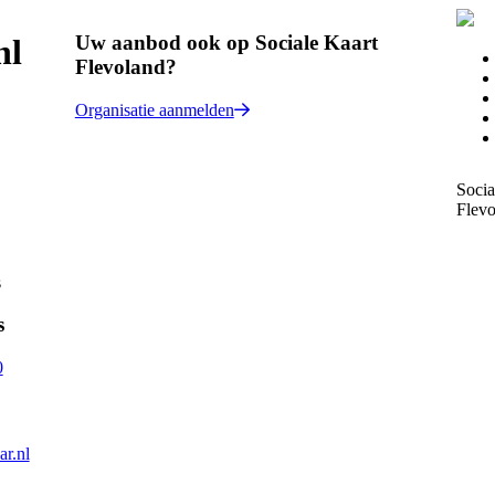
Uw aanbod ook op Sociale Kaart
nl
Flevoland?
Organisatie aanmelden
Socia
Flevo
s
s
0
ar.nl