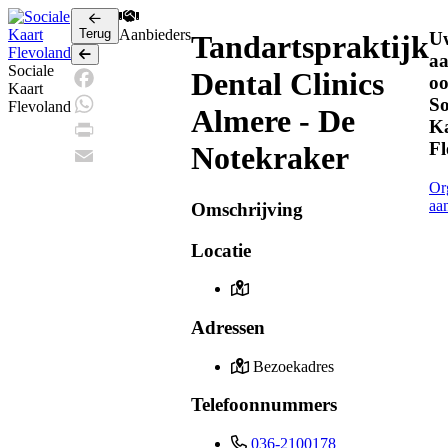
Terug
Aanbieders
U
Tandartspraktijk
Terug
a
Sociale
Dental Clinics
oo
Kaart
So
Facebook
Flevoland
Almere - De
K
WhatsApp
Fl
Notekraker
Print
Email
Or
aa
Omschrijving
Locatie
Adressen
Bezoekadres
Telefoonnummers
036-2100178