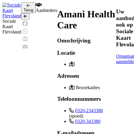
Terug
Aanbieders
Uw
Amani Health
Terug
aanbo
Sociale
Care
ook op
Kaart
Sociale
Facebook
Flevoland
Kaart
WhatsApp
Omschrijving
Flevol
Print
Locatie
Email
Organisat
aanmeld
Adressen
Bezoekadres
Telefoonnummers
0320-2343388
(spoed)
0320-343380
E-mailadressen