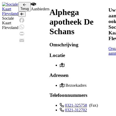
Terug
Aanbieders
Uw
Alphega
Terug
aa
Sociale
apotheek De
ook
Kaart
Soc
Facebook
Flevoland
Schans
Ka
WhatsApp
Fle
Print
Omschrijving
Email
Orga
aan
Locatie
Adressen
Bezoekadres
Telefoonnummers
0321-325758
(Fax)
0321-312702