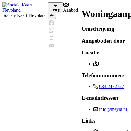
Terug
Aanbod
Woningaanp
Sociale Kaart Flevoland
Terug
Omschrijving
Facebook
WhatsApp
Aangeboden door
Print
Locatie
Email
Telefoonnummers
033-2472727
E-mailadressen
info@meyra.nl
Links