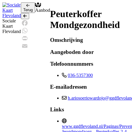
Terug
Aanbod
Peuterkoffer
Terug
Sociale
Mondgezondheid
Kaart
Facebook
Flevoland
WhatsApp
Omschrijving
Print
Aangeboden door
Email
Telefoonnummers
036-5357300
E-mailadressen
h.ariosoeriowardojo@ggdflevolan
Links
www.ggdflevoland.nl/Paginas/Preven
Jeugdmondzorg---Peuterkoffer-2-4-