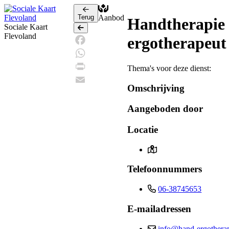
Terug
Aanbod
Handtherapie
Sociale Kaart
Terug
Flevoland
ergotherapeut
Facebook
WhatsApp
Thema's voor deze dienst:
Print
Omschrijving
Email
Aangeboden door
Locatie
Telefoonnummers
06-38745653
E-mailadressen
info@hand-ergotherap