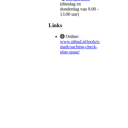
(dinsdag en
donderdag van 9.00 -
13.00 uur)
Links
Online:
www.nibud.nl/tools/e-
mailcoaching-check-
plan-spaar/