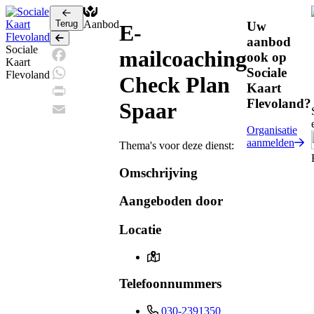
Terug
Aanbod
Uw
E-
Terug
aanbod
Sociale
mailcoaching
ook op
Kaart
Sociale
Facebook
Flevoland
Check Plan
Kaart
WhatsApp
Flevoland?
Spaar
Print
Email
Organisatie
aanmelden
Thema's voor deze dienst:
Omschrijving
Aangeboden door
Locatie
Telefoonnummers
030-2391350