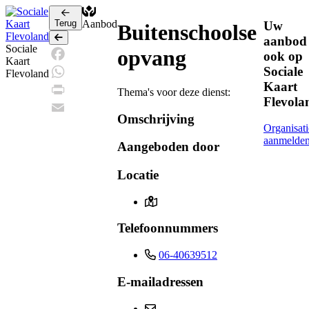
Terug
Aanbod
Uw
Buitenschoolse
Terug
aanbod
Sociale
opvang
ook op
Kaart
Sociale
Facebook
Flevoland
Kaart
WhatsApp
Thema's voor deze dienst:
Flevola
Print
Omschrijving
Email
Organisati
aanmelde
Aangeboden door
Locatie
Telefoonnummers
06-40639512
E-mailadressen