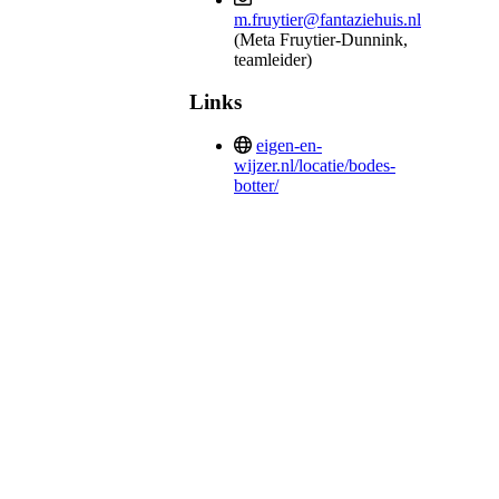
m.fruytier@fantaziehuis.nl
(Meta Fruytier-Dunnink,
teamleider)
Links
eigen-en-
wijzer.nl/locatie/bodes-
botter/