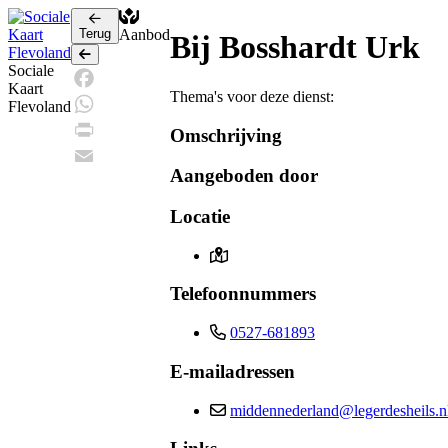
Terug
Aanbod
Bij Bosshardt Urk
Terug
Sociale
Kaart
Thema's voor deze dienst:
Facebook
Flevoland
WhatsApp
Omschrijving
Print
Aangeboden door
Email
Locatie
Telefoonnummers
0527-681893
E-mailadressen
middennederland@legerdesheils.n