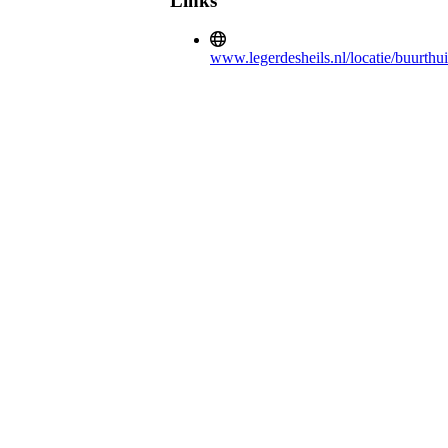
Links
www.legerdesheils.nl/locatie/buurthu