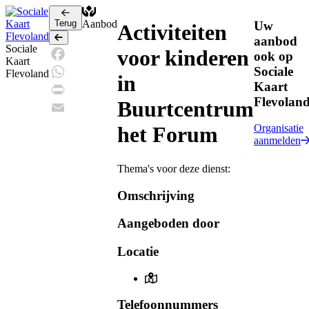
Terug
Aanbod
Uw
Activiteiten
Terug
aanbod
Sociale
voor kinderen
ook op
Kaart
Sociale
Facebook
Flevoland
in
Kaart
WhatsApp
Flevolan
Buurtcentrum
Print
Email
het Forum
Organisatie
aanmelden
Thema's voor deze dienst:
Omschrijving
Aangeboden door
Locatie
Telefoonnummers