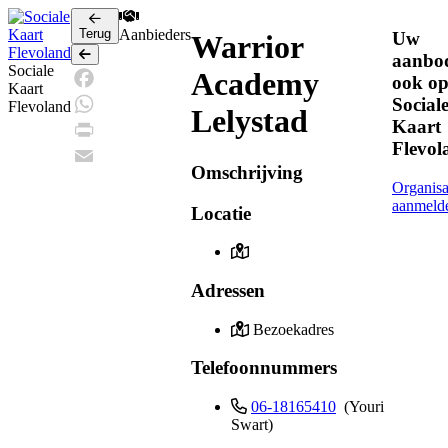
Terug
Aanbieders
Uw
Warrior
Terug
aanbo
Sociale
Academy
ook o
Kaart
Social
Facebook
Flevoland
Lelystad
Kaart
WhatsApp
Flevol
Print
Omschrijving
Email
Organisa
aanmeld
Locatie
Adressen
Bezoekadres
Telefoonnummers
06-18165410
(Youri
Swart)