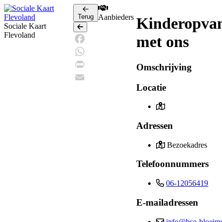
Terug
Aanbieders
Kinderopvan
Sociale Kaart
Terug
Flevoland
met ons
Facebook
WhatsApp
Omschrijving
Print
Locatie
Email
Adressen
Bezoekadres
Telefoonnummers
06-12056419
E-mailadressen
info@bso-bloeime