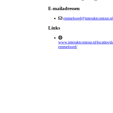
E-mailadressen
emmeloord@interaktcontour.nl
Links
www.interaktcontour.nl/locaties/d
emmeloord/