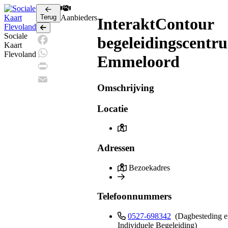
Terug
Aanbieders
InteraktContour
Terug
Sociale
begeleidingscentr
Kaart
Facebook
Flevoland
Emmeloord
WhatsApp
Print
Omschrijving
Email
Locatie
Adressen
Bezoekadres
Telefoonnummers
0527-698342
(Dagbesteding 
Individuele Begeleiding)